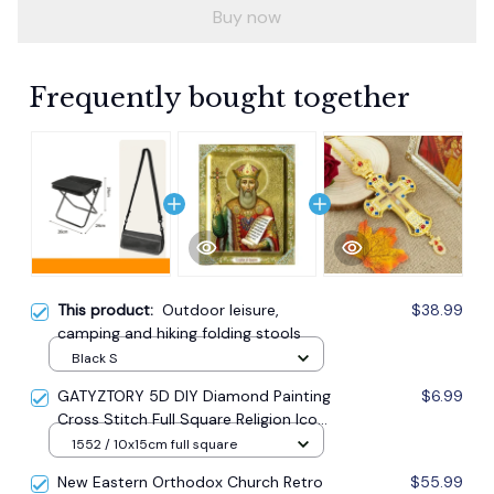
Buy now
Frequently bought together
This product:
Outdoor leisure,
$38.99
camping and hiking folding stools
Black S
GATYZTORY 5D DIY Diamond Painting
$6.99
Cross Stitch Full Square Religion Icon
5d Diamond Embroidery Mosaic New
1552 / 10x15cm full square
Year Decoration Gift
New Eastern Orthodox Church Retro
$55.99