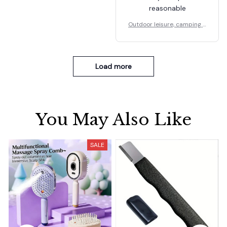
reasonable
Outdoor leisure, camping a
nd hiking folding stools
Load more
You May Also Like
SALE