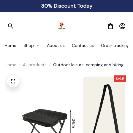
30% Discount Today
Home
Shop
About us
Contact us
Order tracking
Home
All products
Outdoor leisure, camping and hiking
folding stools
SALE