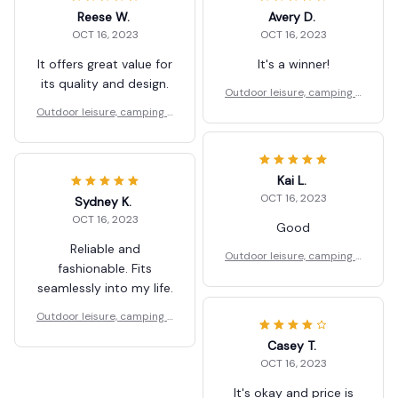
Reese W.
Avery D.
OCT 16, 2023
OCT 16, 2023
It offers great value for
It's a winner!
its quality and design.
Outdoor leisure, camping a
nd hiking folding stools
Outdoor leisure, camping a
nd hiking folding stools
Kai L.
OCT 16, 2023
Sydney K.
OCT 16, 2023
Good
Reliable and
Outdoor leisure, camping a
fashionable. Fits
nd hiking folding stools
seamlessly into my life.
Outdoor leisure, camping a
nd hiking folding stools
Casey T.
OCT 16, 2023
It's okay and price is