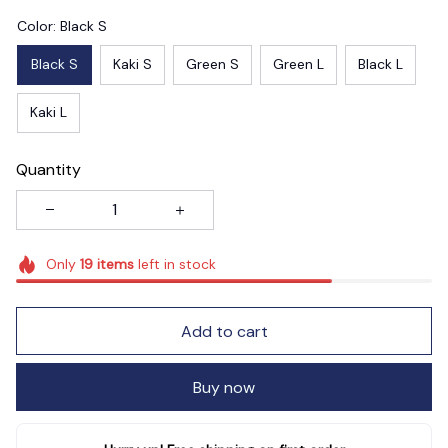
Color: Black S
Black S
Kaki S
Green S
Green L
Black L
Kaki L
Quantity
Only
19
items
left in stock
Add to cart
Buy now