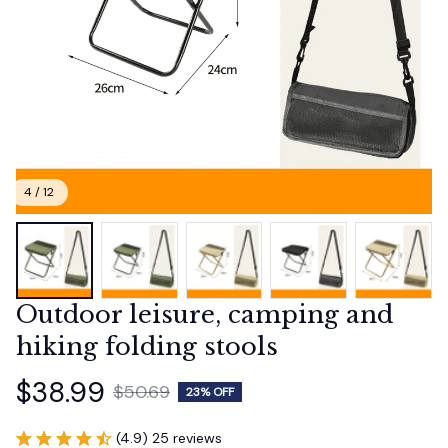
4 / 12
Outdoor leisure, camping and 
hiking folding stools
$38.99
$50.69
23% OFF
(4.9) 25 reviews