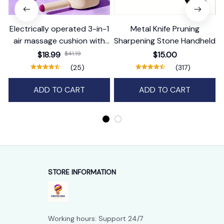
Electrically operated 3-in-1
Metal Knife Pruning
air massage cushion with
Sharpening Stone Handheld
self-cleaning steam
$18.99
$41.19
$15.00
function
(25)
(317)
ADD TO CART
ADD TO CART
STORE INFORMATION
Working hours: Support 24/7