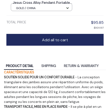
Jesus Cross Alloy Pendant Portable
Prayer Item Factory Direct Sale
GOLD / CHINA
TOTAL PRICE
$95.85
$101.97
Add all to cart
PRODUCT DETAIL
SHIPPING
RETURN & WARRANTY
CARACTÉRISTIQUES
SOUTIEN SOLIDE POUR UN CONFORT DURABLE
 - La conception 
triangulaire des jambes assure une répartition uniforme du poids, 
éliminant ainsi les oscillations pendant l'utilisation. Avec un siège 
spacieux et une capacité de 120 kg, il soutient confortablement les 
adultes pendant les longues sessions de pêche, les voyages de 
camping ou les concerts en plein air, sans fatigue.
TRANSPORT FACILE, MISE EN PLACE RAPIDE
 - Il se plie à plat en un 