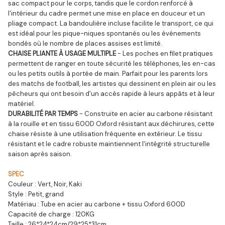
sac compact pour le corps, tandis que le cordon renforcé à 
l'intérieur du cadre permet une mise en place en douceur et un 
pliage compact. La bandoulière incluse facilite le transport, ce qui 
est idéal pour les pique-niques spontanés ou les événements 
bondés où le nombre de places assises est limité.
CHAISE PLIANTE À USAGE MULTIPLE
 - Les poches en filet pratiques 
permettent de ranger en toute sécurité les téléphones, les en-cas 
ou les petits outils à portée de main. Parfait pour les parents lors 
des matchs de football, les artistes qui dessinent en plein air ou les 
pêcheurs qui ont besoin d'un accès rapide à leurs appâts et à leur 
matériel.
DURABILITÉ PAR TEMPS
 - Construite en acier au carbone résistant 
à la rouille et en tissu 600D Oxford résistant aux déchirures, cette 
chaise résiste à une utilisation fréquente en extérieur. Le tissu 
résistant et le cadre robuste maintiennent l'intégrité structurelle 
saison après saison.
SPEC
Couleur : Vert, Noir, Kaki
Style : Petit, grand
Matériau : Tube en acier au carbone + tissu Oxford 600D
Capacité de charge : 120KG
Taille : 26*24*24cm/29*25*31cm