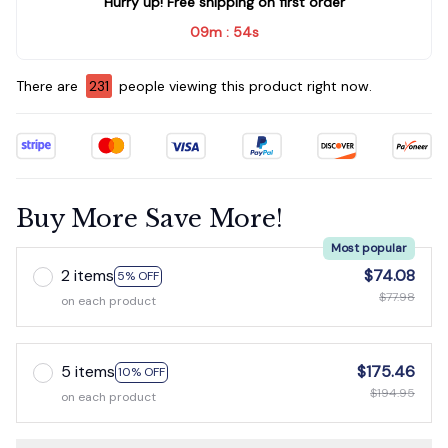
Hurry up! Free shipping on first order
09m
53s
:
There are
235
people viewing this product right now.
Buy More Save More!
Most popular
2 items
$74.08
5% OFF
$77.98
on each product
5 items
$175.46
10% OFF
$194.95
on each product