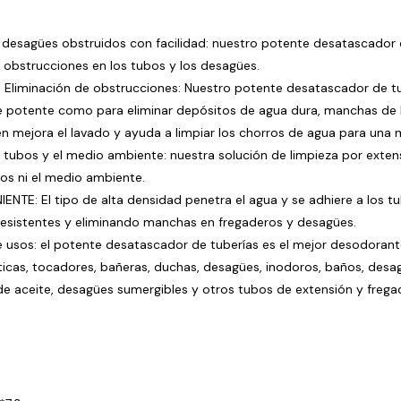
desagües obstruidos con facilidad: nuestro potente desatascador d
 obstrucciones en los tubos y los desagües.
Eliminación de obstrucciones: Nuestro potente desatascador de tu
e potente como para eliminar depósitos de agua dura, manchas de 
n mejora el lavado y ayuda a limpiar los chorros de agua para una 
 tubos y el medio ambiente: nuestra solución de limpieza por exten
os ni el medio ambiente.
ENTE: El tipo de alta densidad penetra el agua y se adhiere a los t
resistentes y eliminando manchas en fregaderos y desagües.
usos: el potente desatascador de tuberías es el mejor desodorant
cas, tocadores, bañeras, duchas, desagües, inodoros, baños, desag
e aceite, desagües sumergibles y otros tubos de extensión y frega