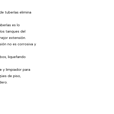
e tuberías elimina
berías es lo
los tanques del
mejor extensión.
sión no es corrosiva y
ubos, liquefando
e y limpiador para
ües de piso,
dero.