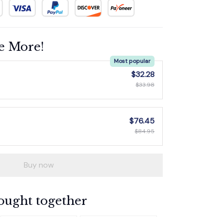
e More!
Most popular
$32.28
$33.98
$76.45
$84.95
Buy now
ought together