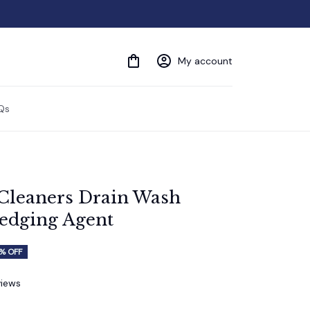
My account
Qs
Cleaners Drain Wash 
redging Agent
% OFF
views