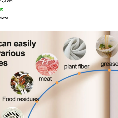
*7,3 cm
e:
pieza