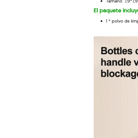
Tamaño: 7,9*7,9
El paquete incluy
1 * polvo de lim