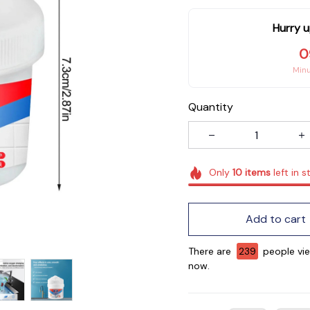
Hurry u
0
Min
Quantity
Only
10
items
left in s
Add to cart
There are
242
people vie
now.