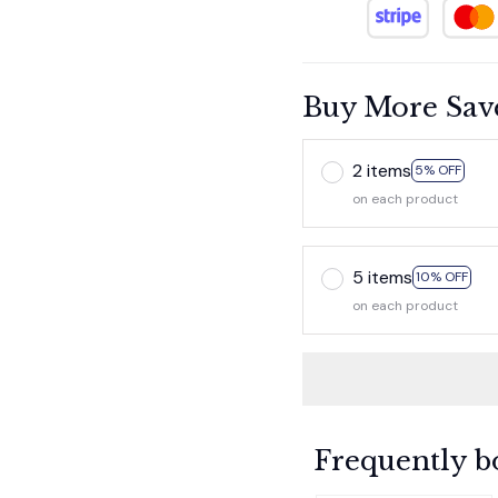
Buy More Sav
2 items
5% OFF
on each product
5 items
10% OFF
on each product
Frequently b