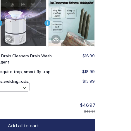
 Drain Cleaners Drain Wash
$16.99
Agent
quito trap, smart fly trap
$18.99
e welding rods
$13.99
$46.97
$49.97
Add all to cart