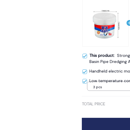
This product:
Strong
Basin Pipe Dredging 
Handheld electric mos
Low temperature cor
3 pcs
TOTAL PRICE