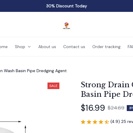
30% Discount Today
ome
Shop
About us
Contact us
Order tracking
FA
in Wash Basin Pipe Dredging Agent
Strong Drain 
SALE
Basin Pipe D
$16.99
$24.69
31
(4.9) 25 re