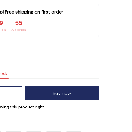
p! Free shipping on first order
9
:
54
utes
Seconds
tock
Buy now
wing this product right